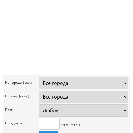
Из города (села):
В город (село):
Пол:
В радиусе:
км от меня