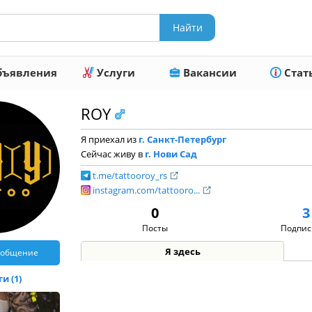
ъявления
Услуги
Вакансии
Стат
ROY
Я приехал из
г. Санкт-Петербург
Сейчас живу в
г. Нови Сад
t.me/tattooroy_rs
instagram.com/tattooro...
0
3
Посты
Подпис
Я здесь
ообщение
и (1)