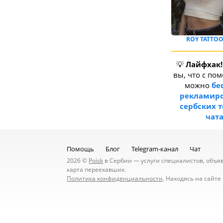
ROY TATTOO
💡
Лайфхак!
вы, что с по
можно
бе
рекламиро
сербских 
чат
Помощь
Блог
Telegram-канал
Чат
2026 ©
Poisk
в Сербии — услуги специалистов, объявл
карта переехавших.
Политика конфиденциальности
. Находясь на сайт