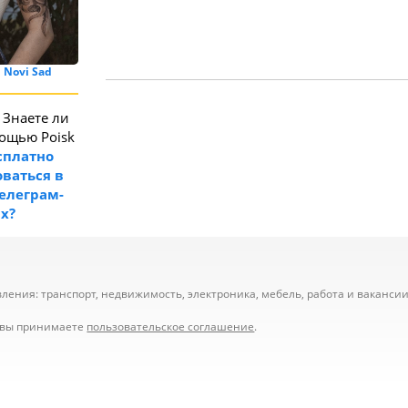
 Novi Sad
Знаете ли
мощью Poisk
сплатно
ваться в
телеграм-
ах?
ения: транспорт, недвижимость, электроника, мебель, работа и вакансии,
е вы принимаете
пользовательское соглашение
.