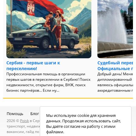
Сербия - первые шаги к
Судебный перев
переселению!
Официальные пе
Профессиональная помощь в организации
Добрый день! Меня з
первых шагов в переселении в Сербию! Поиск
дипломированный фи
недвижимости, открытие фирм, ВНЖ, поиск
являюсь официальны
бизнес партнёров... Если ну...
аккредитованным при
Помощь
Блог
Telegram-канал
Чат
Мы используем cookie для хранения
2026 ©
Poisk
в Сербии — услуги специалистов, объявления:
данных. Продолжая использовать сайт,
транспорт, недвижимость, электроника, мебель, работа и
Вы даёте согласие на работу с этими
вакансии, гайд по Сербии, статьи, новости, посты людей, карта
файлами.