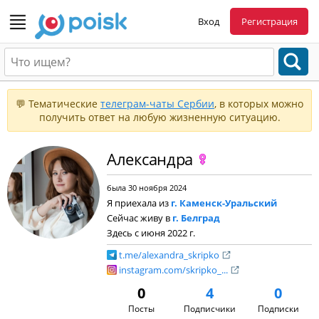
Вход
Регистрация
💬 Тематические
телеграм-чаты Сербии
, в которых можно
получить ответ на любую жизненную ситуацию.
Александра
была 30 ноября 2024
Я приехала из
г. Каменск-Уральский
Сейчас живу в
г. Белград
Здесь с июня 2022 г.
t.me/alexandra_skripko
instagram.com/skripko_...
0
4
0
Посты
Подписчики
Подписки