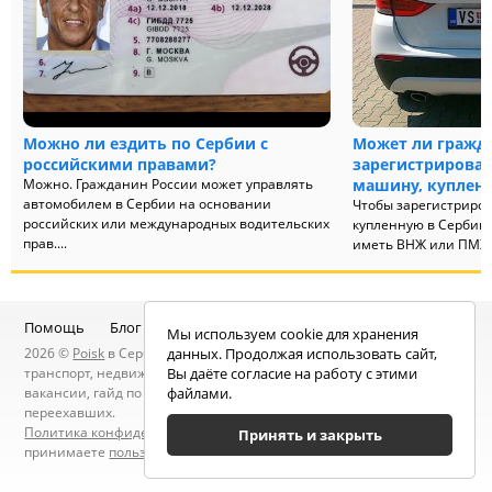
Можно ли ездить по Сербии с
Может ли гражд
российскими правами?
зарегистрироват
Можно. Гражданин России может управлять
машину, купленн
автомобилем в Сербии на основании
Чтобы зарегистриров
российских или международных водительских
купленную в Сербии
прав....
иметь ВНЖ или ПМЖ.
по принципу «виза-ран
Помощь
Блог
Telegram-канал
Чат
Мы используем cookie для хранения
2026 ©
Poisk
в Сербии — услуги специалистов, объявления:
данных. Продолжая использовать сайт,
транспорт, недвижимость, электроника, мебель, работа и
Вы даёте согласие на работу с этими
вакансии, гайд по Сербии, статьи, новости, посты людей, карта
файлами.
переехавших.
Политика конфиденциальности
. Находясь на сайте вы
Принять и закрыть
принимаете
пользовательское соглашение
.