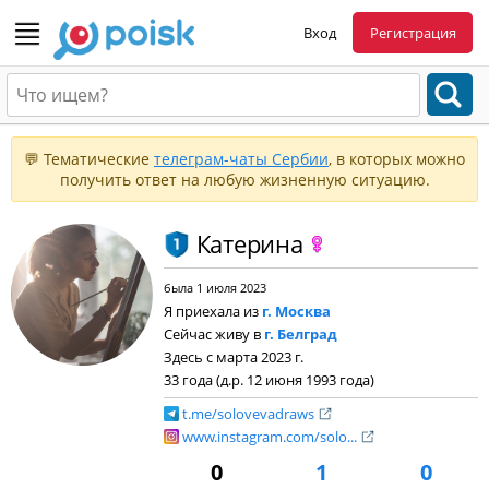
Вход
Регистрация
💬 Тематические
телеграм-чаты Сербии
, в которых можно
получить ответ на любую жизненную ситуацию.
Катерина
была 1 июля 2023
Я приехала из
г. Москва
Сейчас живу в
г. Белград
Здесь с марта 2023 г.
33 года (д.р. 12 июня 1993 года)
t.me/solovevadraws
www.instagram.com/solo...
0
1
0