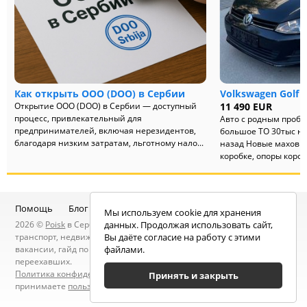
Как открыть ООО (DOO) в Сербии
Volkswagen Golf
Открытие ООО (DOO) в Сербии — доступный
11 490 EUR
процесс, привлекательный для
Авто с родным пробе
предпринимателей, включая нерезидентов,
большое ТО 30тыс на
благодаря низким затратам, льготному нало...
назад Новые маховик
коробке, опоры коробк
Помощь
Блог
Telegram-канал
Чат
Мы используем cookie для хранения
2026 ©
Poisk
в Сербии — услуги специалистов, объявления:
данных. Продолжая использовать сайт,
транспорт, недвижимость, электроника, мебель, работа и
Вы даёте согласие на работу с этими
вакансии, гайд по Сербии, статьи, новости, посты людей, карта
файлами.
переехавших.
Политика конфиденциальности
. Находясь на сайте вы
Принять и закрыть
принимаете
пользовательское соглашение
.