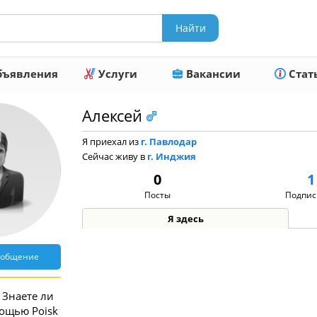
ъявления
Услуги
Вакансии
Стат
Алексей
Я приехал из
г. Павлодар
Сейчас живу в
г. Инджия
0
1
Посты
Подпис
Я здесь
ообщение
Знаете ли
мощью Poisk