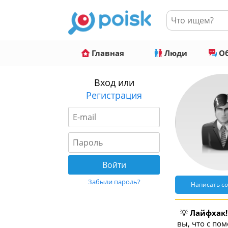
Главная
Люди
Об
Вход или
Регистрация
Забыли пароль?
Написать с
💡
Лайфхак!
вы, что с по