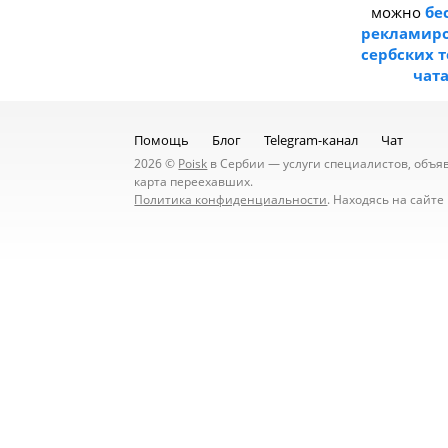
можно
бе
рекламиро
сербских 
чат
Помощь
Блог
Telegram-канал
Чат
2026 ©
Poisk
в Сербии — услуги специалистов, объявл
карта переехавших.
Политика конфиденциальности
. Находясь на сайт