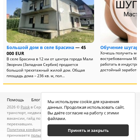
Большой дом в селе Брасина
— 45
Обучение шугар
000 EUR
Хочешь получить мо
востребованным МА
В селе Брасина в 12 км от центра города Мали
работать в индустри
Зворник (Западная Сербия) продается
достойный заработок
большой трехэтажный жилой дом. Общая
площадь дома – 236 кв. м, пол...
Помощь
Блог
Telegram-канал
Чат
Мы используем cookie для хранения
2026 ©
Poisk
в Сербии — услуги специалистов, объявления:
данных. Продолжая использовать сайт,
транспорт, недвижимость, электроника, мебель, работа и
Вы даёте согласие на работу с этими
вакансии, гайд по Сербии, статьи, новости, посты людей, карта
файлами.
переехавших.
Политика конфиденциальности
. Находясь на сайте вы
Принять и закрыть
принимаете
пользовательское соглашение
.