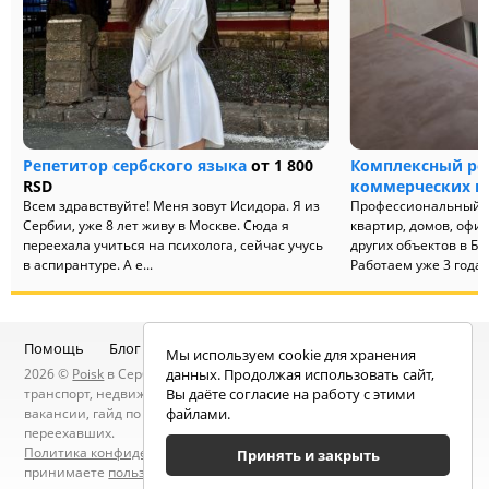
Репетитор сербского языка
от 1 800
Комплексный ре
RSD
коммерческих 
Всем здравствуйте! Меня зовут Исидора. Я из
Профессиональный р
Сербии, уже 8 лет живу в Москве. Сюда я
квартир, домов, офис
переехала учиться на психолога, сейчас учусь
других объектов в Бе
в аспирантуре. А е...
Работаем уже 3 года и 
Помощь
Блог
Telegram-канал
Чат
Мы используем cookie для хранения
2026 ©
Poisk
в Сербии — услуги специалистов, объявления:
данных. Продолжая использовать сайт,
транспорт, недвижимость, электроника, мебель, работа и
Вы даёте согласие на работу с этими
вакансии, гайд по Сербии, статьи, новости, посты людей, карта
файлами.
переехавших.
Политика конфиденциальности
. Находясь на сайте вы
Принять и закрыть
принимаете
пользовательское соглашение
.