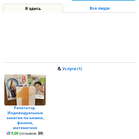
Все люди
Я здесь
💪
Услуги (1)
Репетитор.
Индивидуальные
занятия по химии,
физике,
математике
5.00
(отзывов:
39
)