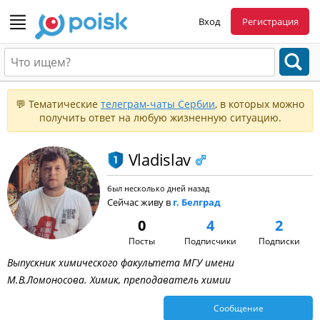
Вход
Регистрация
💬 Тематические
телеграм-чаты Сербии
, в которых можно
получить ответ на любую жизненную ситуацию.
Vladislav
был несколько дней назад
Сейчас живу в
г. Белград
0
4
2
Посты
Подписчики
Подписки
Выпускник химического факультета МГУ имени
М.В.Ломоносова. Химик, преподаватель химии
Сообщение