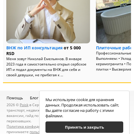
ВНЖ по ИП консультация
от 5 000
Плиточные работ
RSD
Профессиональные 
Выполняем: • Укладк
Меня зовут Николай Емельянов. В январе
керамогранита • Под
2023 года я самостоятельно открыл сербское
плитки • Высверливан
ИП и подал документы на ВНЖ для себя и
своей девушки, не прибегая к ...
Помощь
Блог
Telegram-канал
Чат
Мы используем cookie для хранения
2026 ©
Poisk
в Сербии — услуги специалистов, объявления:
данных. Продолжая использовать сайт,
транспорт, недвижимость, электроника, мебель, работа и
Вы даёте согласие на работу с этими
вакансии, гайд по Сербии, статьи, новости, посты людей, карта
файлами.
переехавших.
Политика конфиденциальности
. Находясь на сайте вы
Принять и закрыть
принимаете
пользовательское соглашение
.