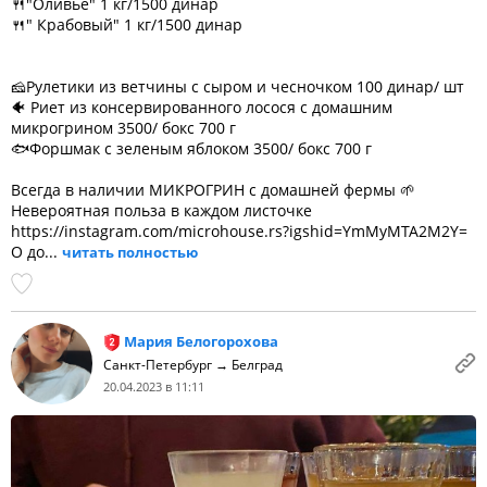
🍴"Оливье" 1 кг/1500 динар
🍴" Крабовый" 1 кг/1500 динар
🧀Рулетики из ветчины с сыром и чесночком 100 динар/ шт
🐠 Риет из консервированного лосося с домашним
микрогрином 3500/ бокс 700 г
🐟Форшмак с зеленым яблоком 3500/ бокс 700 г
Всегда в наличии МИКРОГРИН с домашней фермы 🌱
Невероятная польза в каждом листочке
https://instagram.com/microhouse.rs?igshid=YmMyMTA2M2Y=
О до...
читать полностью
Мария Белогорохова
Санкт-Петербург → Белград
20.04.2023 в 11:11