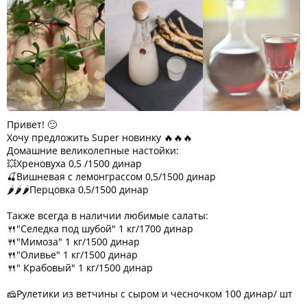
Привет! 🙂
Хочу предложить Super новинку 🔥🔥🔥
Домашние великолепные настойки:
💥Хреновуха 0,5 /1500 динар
🍒Вишневая с лемонграссом 0,5/1500 динар
🌶️🌶️🌶️Перцовка 0,5/1500 динар
Также всегда в наличии любимые салаты:
🍴"Селедка под шубой" 1 кг/1700 динар
🍴"Мимоза" 1 кг/1500 динар
🍴"Оливье" 1 кг/1500 динар
🍴" Крабовый" 1 кг/1500 динар
🧀Рулетики из ветчины с сыром и чесночком 100 динар/ шт