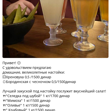
Привет! 🙂
С удовольствием предлагаю
домашние, великолепные настойки:
💥Хреновуха 0,5 /1500 динар
🍞Бородинская с чесночком 0,5/1500динар
Лучшей закуской под настойку послужит вкуснейший салат!
🍴"Селедка под шубой" 1 кг/1700 динар
🍴"Мимоза" 1 кг/1500 динар
🍴"Оливье" 1 кг/1500 динар
🍴" Крабовый" 1 кг/1500 динар