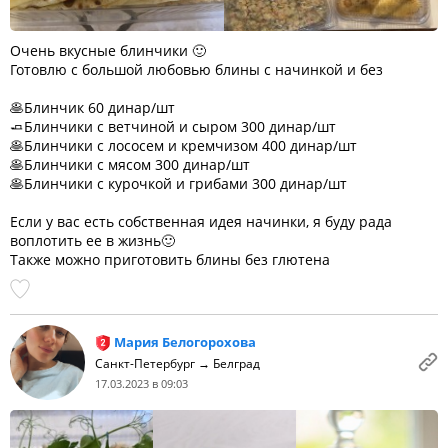
Очень вкусные блинчики 🙂
Готовлю с большой любовью блины с начинкой и без
🥞Блинчик 60 динар/шт
🧈Блинчики с ветчиной и сыром 300 динар/шт
🥞Блинчики с лососем и кремчизом 400 динар/шт
🥞Блинчики с мясом 300 динар/шт
🥞Блинчики с курочкой и грибами 300 динар/шт
Если у вас есть собственная идея начинки, я буду рада
воплотить ее в жизнь🙂
Также можно приготовить блины без глютена
Мария Белогорохова
Санкт-Петербург → Белград
17.03.2023 в 09:03