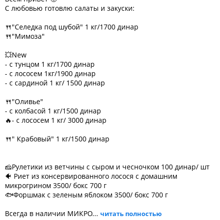
С любовью готовлю салаты и закуски:
🍴"Селедка под шубой" 1 кг/1700 динар
🍴"Мимоза"
💥New
- с тунцом 1 кг/1700 динар
- с лососем 1кг/1900 динар
- с сардиной 1 кг/ 1500 динар
🍴"Оливье"
- с колбасой 1 кг/1500 динар
🔥- с лососем 1 кг/ 3000 динар
🍴" Крабовый" 1 кг/1500 динар
🧀Рулетики из ветчины с сыром и чесночком 100 динар/ шт
🐠 Риет из консервированного лосося с домашним
микрогрином 3500/ бокс 700 г
🐟Форшмак с зеленым яблоком 3500/ бокс 700 г
Всегда в наличии МИКРО...
читать полностью