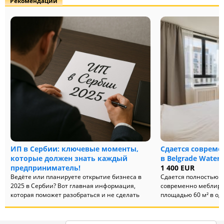
Рекомендации
ИП в Сербии: ключевые моменты,
Сдается совреме
которые должен знать каждый
в Belgrade Waterf
предприниматель!
1 400 EUR
Ведёте или планируете открытие бизнеса в
Сдается полностью 
2025 в Сербии? Вот главная информация,
современно меблиро
которая поможет разобраться и не сделать
площадью 60 м² в од
ошибок. 1. Как в 2025 отк...
востребованных райо
Waterfr...