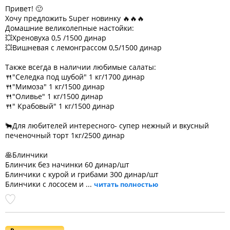
Привет! 🙂
Хочу предложить Super новинку 🔥🔥🔥
Домашние великолепные настойки:
💥Хреновуха 0,5 /1500 динар
💥Вишневая с лемонграссом 0,5/1500 динар
Также всегда в наличии любимые салаты:
🍴"Селедка под шубой" 1 кг/1700 динар
🍴"Мимоза" 1 кг/1500 динар
🍴"Оливье" 1 кг/1500 динар
🍴" Крабовый" 1 кг/1500 динар
🐂Для любителей интересного- супер нежный и вкусный
печеночный торт 1кг/2500 динар
🥞Блинчики
Блинчик без начинки 60 динар/шт
Блинчики с курой и грибами 300 динар/шт
Блинчики с лососем и ...
читать полностью