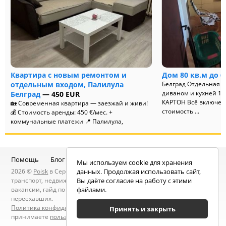
Квартира с новым ремонтом и
Дом 80 кв.м до 
отдельным входом, Палилула
Белград Отдельная с
диваном и кухней 15
Белград
— 450 EUR
КАРТОН Всё включено
🏡 Современная квартира — заезжай и живи!
стоимость ...
💰 Стоимость аренды: 450 €/мес. +
коммунальные платежи 📍 Палилула,
Рузвельтова Всего 50 метров от отеля Zir...
Помощь
Блог
Telegram-канал
Чат
Мы используем cookie для хранения
2026 ©
Poisk
в Сербии — услуги специалистов, объявления:
данных. Продолжая использовать сайт,
транспорт, недвижимость, электроника, мебель, работа и
Вы даёте согласие на работу с этими
вакансии, гайд по Сербии, статьи, новости, посты людей, карта
файлами.
переехавших.
Политика конфиденциальности
. Находясь на сайте вы
Принять и закрыть
принимаете
пользовательское соглашение
.