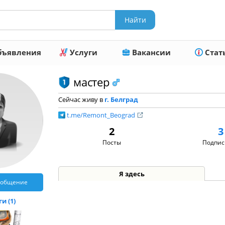
ъявления
Услуги
Вакансии
Стат
мастер
Сейчас живу в
г. Белград
t.me/Remont_Beograd
2
3
Посты
Подпис
Я здесь
ообщение
и (1)