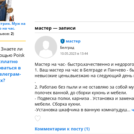
ктрик. Муж на
мастер — записи
р на час.
зывов:
2
)
мастер
Белград
Знаете ли
10.05.2023 в 13:44
мощью Poisk
сплатно
Мастер на час- быстро,качественно и недорого
ваться в
1. Ваш мастер на час в Белграде и Панчево - б
телеграм-
невысокие цены,выезжаю на следующий день п
ах?
.
2. Работаю без пыли и не оставляю за собой му
полочек ванной, до сборки кухонь и мебели.
- Подвеска полки, карниза . Установка и замена
мебели. Сборка кухни.
-Установка шкафчика в ванную комнату,душ...
Комментарии к посту (1)