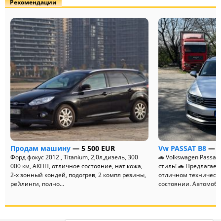
Рекомендации
Продам машину
— 5 500 EUR
Vw PASSAT B8
— 1
Форд фокус 2012 , Titanium, 2,0л,дизель, 300
🚗 Volkswagen Passat
000 км, АКПП, отличное состояние, нат кожа,
стиль! 🚗 Предлагает
2-х зонный кондей, подогрев, 2 компл резины,
отличном техническ
рейлинги, полно...
состоянии. Автомобил