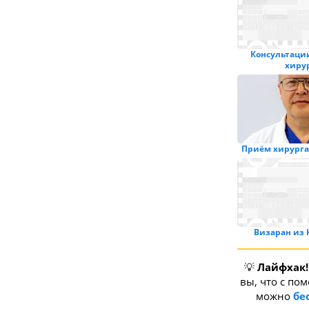
Консультаци
хиру
Приём хирурга
Визаран из 
💡
Лайфхак!
вы, что с по
можно
бе