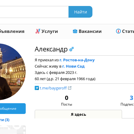
ъявления
Услуги
Вакансии
Стат
Александр
Я приехал из
г. Ростов-на-Дону
Сейчас живу в
г. Нови Сад
Здесь с февраля 2023 г.
60 лет (д.р. 21 февраля 1966 года)
t.me/baygeroff
0
3
Посты
Подпис
ообщение
Я здесь
и (3)