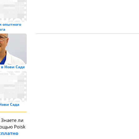
и опытного
рга
 в Нови Саде
Нови Сада
Знаете ли
мощью Poisk
сплатно