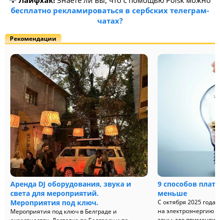
💡
Лайфхак!
Знаете ли вы, что с помощью Poisk можно
бесплатно рекламироваться в сербских телеграм-
чатах?
Рекомендации
Аренда DJ оборудования, звука и
9 способов плат
света для мероприятий.
меньше
Мероприятия под ключ.
С октября 2025 года
на электроэнергию на
Мероприятия под ключ в Белграде и
зоны, где применяют