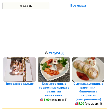
Все люди
Я здесь
💪
Услуги (5)
Творожное кольцо
Глазированные
Сырники, ленивые
творожные сырки с
вареники,
разными
блинчики с
начинками.
творогом
(замороженные)
5.00
(отзывов:
1
)
5.00
(отзывов:
1
)