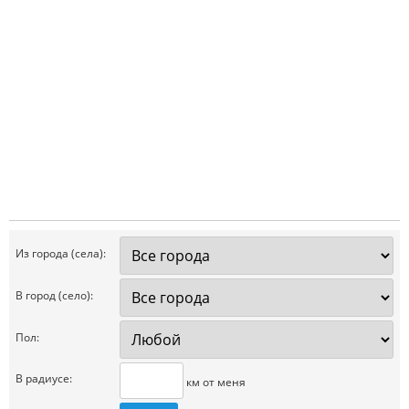
Из города (села):
В город (село):
Пол:
В радиусе:
км от меня