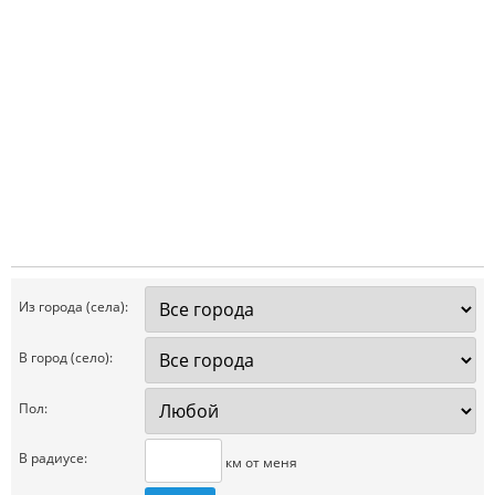
Из города (села):
В город (село):
Пол:
В радиусе:
км от меня