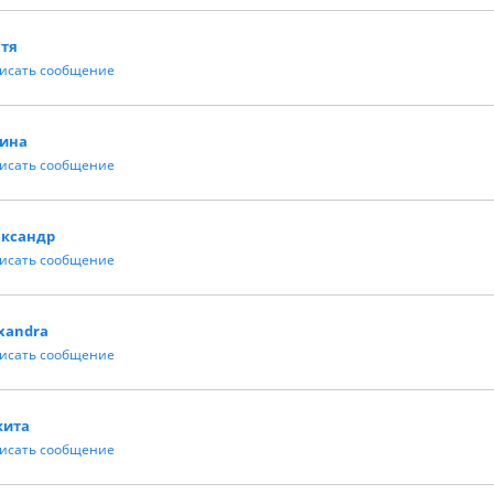
стя
исать сообщение
лина
исать сообщение
ександр
исать сообщение
xandra
исать сообщение
кита
исать сообщение