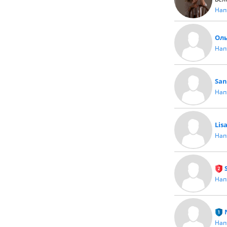
Нап
Ол
Нап
San
Нап
Lis
Нап
Нап
Нап