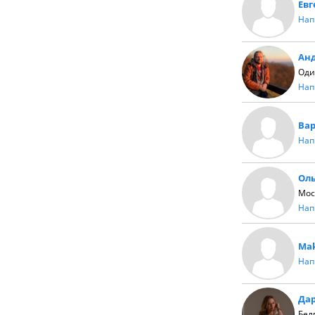
Ев
Нап
Ан
Оди
Нап
Ва
Нап
Ол
Мос
Нап
Ma
Нап
Да
Бел