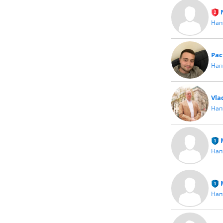
Нап
Рас
Нап
Vla
Нап
Нап
Нап