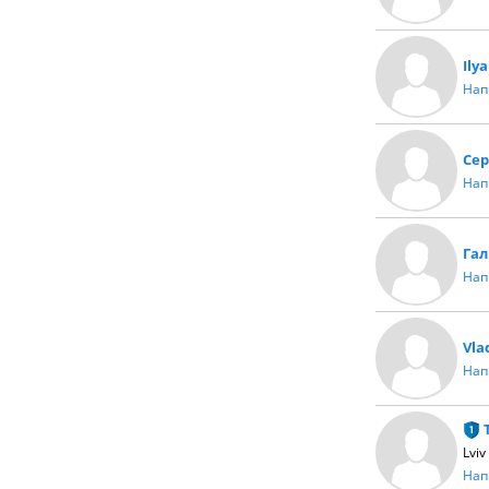
Ilya
Нап
Сер
Нап
Га
Нап
Vla
Нап
Lviv
Нап