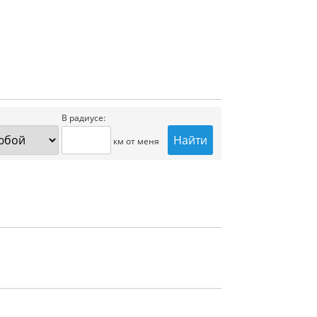
В радиусе:
км от меня