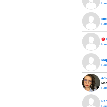
Нап
Ев
Нап
Нап
Ма
Нап
Эл
Мос
Нап
Den
Нап