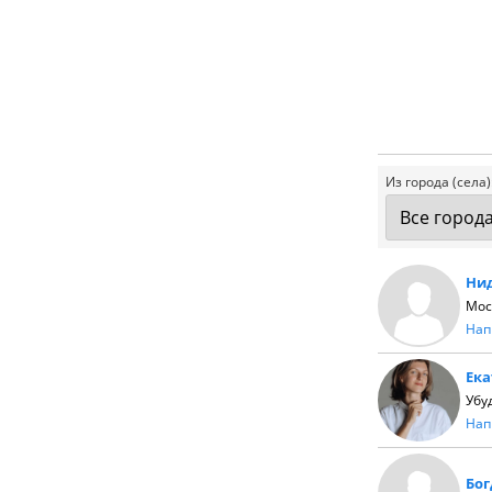
Из города (села)
Ни
Мос
Нап
Ек
Убу
Нап
Бо