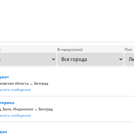
:
В город (село):
Пол:
джат
ковская область → Белград
исать сообщение
атерина
д, Бали, Индонезия → Белград
исать сообщение
гдан