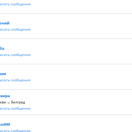
исать сообщение
гений
исать сообщение
Ilia
исать сообщение
рия
исать сообщение
ьвира
ква → Белград
исать сообщение
is999
исать сообщение