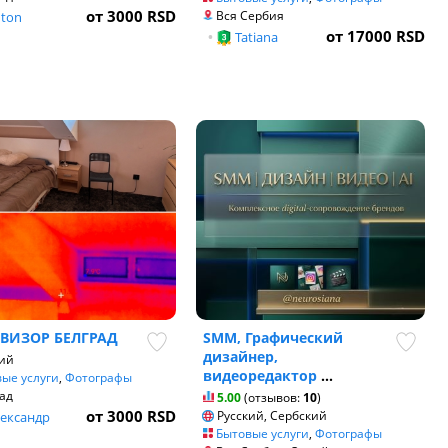
от 3000 RSD
Вся Сербия
ton
от 17000 RSD
•
Tatiana
ВИЗОР БЕЛГРАД
SMM, Графический
дизайнер,
ий
видеоредактор
...
ые услуги
,
Фотографы
ад
5.00
(отзывов:
10
)
от 3000 RSD
Русский, Сербский
ександр
Бытовые услуги
,
Фотографы