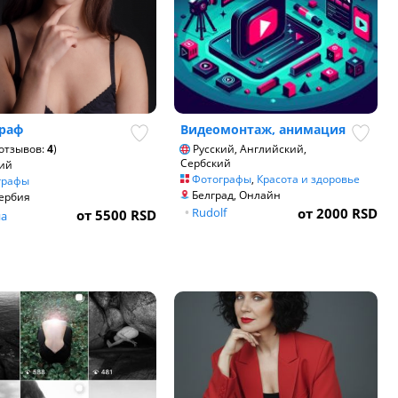
раф
Видеомонтаж, анимация
отзывов:
4
)
Русский, Английский,
Сербский
ий
Фотографы
,
Красота и здоровье
графы
Белград, Онлайн
ербия
•
Rudolf
от 2000 RSD
от 5500 RSD
на