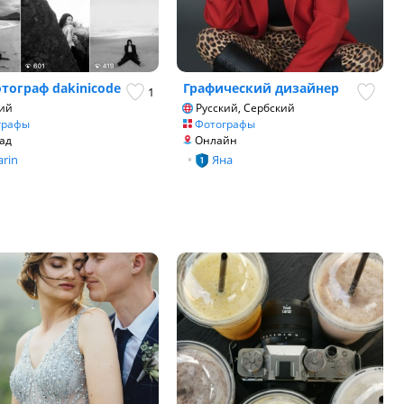
отограф dakinicode
Графический дизайнер
1
ий
Русский, Сербский
графы
Фотографы
ад
Онлайн
rin
•
Яна