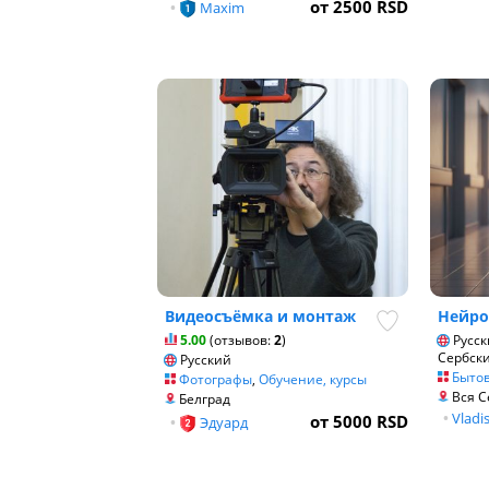
от 2500 RSD
•
Maxim
Видеосъёмка и монтаж
Нейро
5.00
(отзывов:
2
)
Русск
Сербск
Русский
Бытов
Фотографы
,
Обучение, курсы
Вся С
Белград
•
Vladi
от 5000 RSD
•
Эдуард