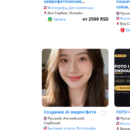
нейрофотосессия
...
кошач
собак,
Фотографы
,
Для животных
Вся Сербия, Онлайн
Русск
от 2500 RSD
Фото
•
Tatiana
Вся С
•
Da
Создание AI видео/фото
FOTO i
Русский, Английский,
Русск
Сербский
Фото
Бытовые услуги
,
Фотографы
Белгр