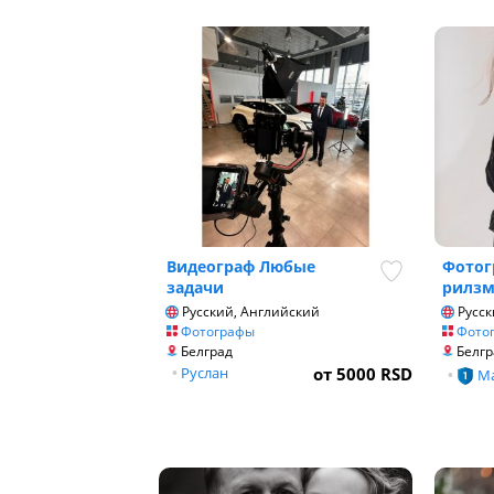
Видеограф Любые
Фотог
задачи
рилзм
Русский, Английский
Русск
Фотографы
Фото
Белград
Белгр
•
Руслан
от 5000 RSD
•
Ma