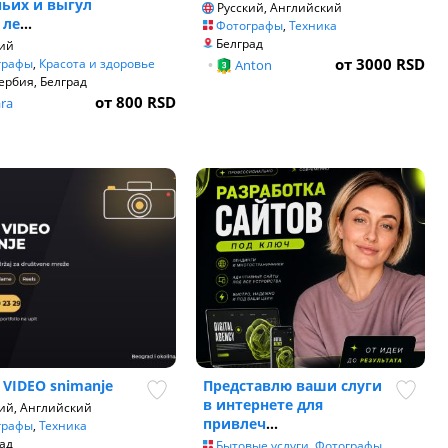
ьих и выгул
Русский, Английский
 ле
...
Фотографы
,
Техника
Белград
ий
от 3000 RSD
графы
,
Красота и здоровье
•
Anton
ербия, Белград
от 800 RSD
ra
 VIDEO snimanje
Представлю ваши слуги
в интернете для
ий, Английский
привлеч
...
графы
,
Техника
ад
Бытовые услуги
,
Фотографы