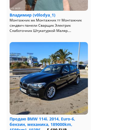
Владимир (v0lodya_1)
Монтажник мк Монтажник тт Монтажник
сэндвич панели Сварщик Электрик
Слаботочник Штукатуркой Маляр....
Продаю BMW 114i. 2014, Euro-6,
бензин, механика, 189000km,
1598sm³, 102PS
— 5 600 EUR