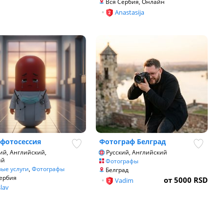
Вся Сербия, Онлайн
•
Anastasija
фотосессия
Фотограф Белград
ий, Английский,
Русский, Английский
ий
Фотографы
ые услуги
,
Фотографы
Белград
ербия
от 5000 RSD
•
Vadim
slav