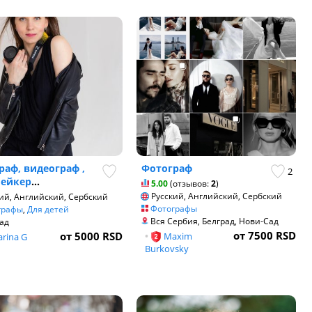
раф, видеограф ,
Фотограф
2
ейкер
...
5.00
(отзывов:
2
)
Русский, Английский, Сербский
ий, Английский, Сербский
Фотографы
графы
,
Для детей
Вся Сербия, Белград, Нови-Сад
ад
от 7500 RSD
от 5000 RSD
•
Maxim
rina G
Burkovsky