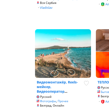
Вся Сербия
•
An
•
Vladislav
Видеомонтажёр, Reels-
ТЕПЛО
мейкер,
Русск
Видеооператор
...
Бытов
Белгр
Русский
Фотографы
,
Прочее
•
Ал
Белград, Онлайн