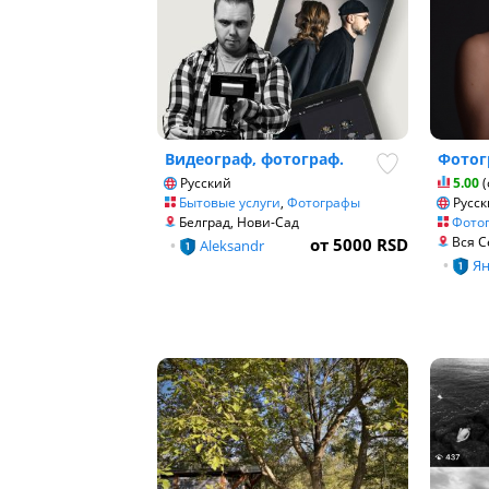
Видеограф, фотограф.
Фотог
Русский
5.00
(
Бытовые услуги
,
Фотографы
Русск
Белград, Нови-Сад
Фото
Вся С
от 5000 RSD
•
Aleksandr
•
Я