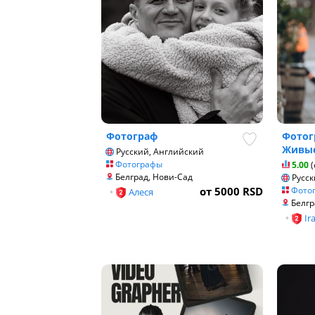
Фотограф
Фотог
Живые
Русский, Английский
Фотографы
5.00
(
Белград, Нови-Сад
Русск
от 5000 RSD
Фото
•
Алеся
Белгр
•
Ir