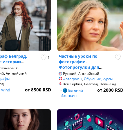
раф Белград.
Частные уроки по
1
 истории
...
фотографии.
Фотопрогулки для
...
отзывов:
2
)
ий, Английский
Русский, Английский
графы
Фотографы
,
Обучение, курсы
ад
Вся Сербия, Белград, Нови-Сад
от 8500 RSD
от 2000 RSD
a Wind
•
Евгений
Ихонкин