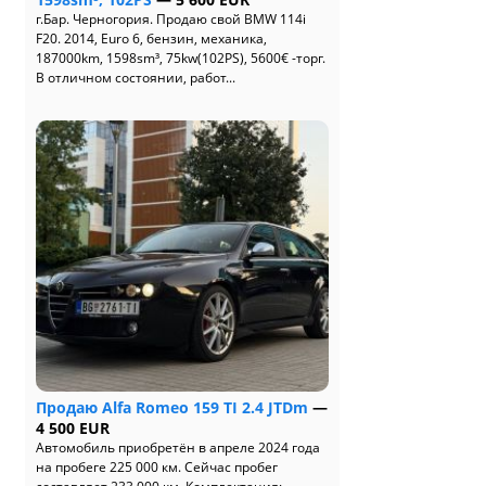
г.Бар. Черногория. Продаю свой BMW 114i
F20. 2014, Euro 6, бензин, механика,
187000km, 1598sm³, 75kw(102PS), 5600€ -торг.
В отличном состоянии, работ...
Продаю Alfa Romeo 159 TI 2.4 JTDm
—
4 500 EUR
Автомобиль приобретён в апреле 2024 года
на пробеге 225 000 км. Сейчас пробег