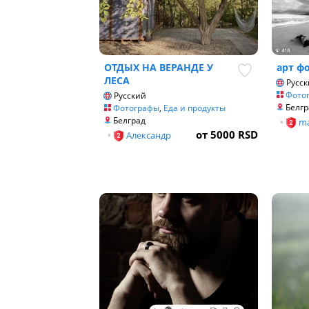
ОТДЫХ НА ВЕРАНДЕ У
арт ф
ЛЕСА
Русск
Фото
Русский
Белгр
Фотографы
,
Еда и продукты
Белград
•
ma
от 5000 RSD
•
Александр