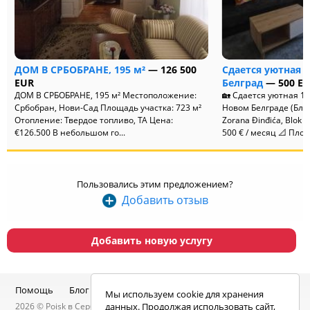
ДОМ В СРБОБРАНЕ, 195 м²
— 126 500
Сдается уютная 
EUR
Белград
— 500 E
ДОМ В СРБОБРАНЕ, 195 м² Местоположение:
🏡 Сдается уютная 1
Србобран, Нови-Сад Площадь участка: 723 м²
Новом Белграде (Блок 
Отопление: Твердое топливо, ТА Цена:
Zorana Đinđića, Blok 
€126.500 В небольшом го...
500 € / месяц 📐 Площ
Пользовались этим предложением?
Добавить отзыв
Добавить новую услугу
Помощь
Блог
Telegram-канал
Чат
Мы используем cookie для хранения
2026 ©
Poisk
в Сербии — услуги специалистов, объявления:
данных. Продолжая использовать сайт,