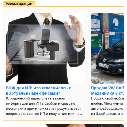
Рекомендации
ВНЖ для ИП: что изменилось с
Продаю VW Golf 6,
виртуальными офисами?
Механника 6 ст.
—
Юридический адрес очень важная
Продаю свой любимый 
информация для ИП в Сербии и сразу по
motion. Механника 6 
нескольким причинам стоит продумать этот
автоподборщиком. М
вопрос до открытия ИП и получения или пр...
из Швейцарии, я в Се