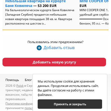
Небольшая квартира на курорте
MINI COOPER ONE 
Баня Ковиляча
— 53 200 EUR
EUR
На бальнеологическом курорте Баня Ковиляча
MINI COOPER ONE 1.6
(Западная Сербия) продается небольшая
удобный для сербски
новая квартира площадью 38 кв. м. Квартира
━━━━━━━━━━━━━ Основ
расположена на шестом э...
бензин, 95 л.с. — Коро
Пользовались этим предложением?
Добавить отзыв
Добавить новую услугу
Помощь
Блог
Telegram-канал
Чат
Мы используем cookie для хранения
2026 ©
Poisk
в Сербии — услуги специалистов, объявления:
данных. Продолжая использовать сайт,
транспорт, недвижимость, электроника, мебель, работа и
Вы даёте согласие на работу с этими
вакансии, гайд по Сербии, статьи, новости, посты людей, карта
файлами.
переехавших.
Политика конфиденциальности
. Находясь на сайте вы
Принять и закрыть
принимаете
пользовательское соглашение
.