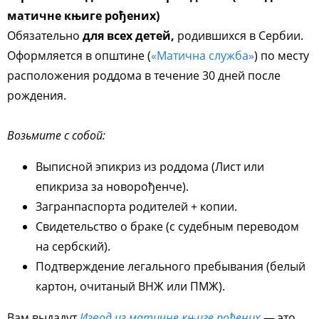
матичне књиге рођених)
Обязательно
для всех детей,
родившихся в Сербии.
Оформляется в општине (
«Матична служба»
) по месту
расположения роддома в течение 30 дней после
рождения.
Возьмите с собой:
Выписной эпикриз из роддома (Лист или
епикриза за новорођенче).
Загранпаспорта родителей + копии.
Свидетельство о браке (с судебным переводом
на сербский).
Подтверждение легального пребывания (белый
картон, очитаный ВНЖ или ПМЖ).
Вам выдадут
Извод из матичне књиге рођених
— это