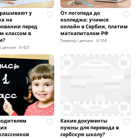
прашивают у
От логопеда до
ка на
колледжа: учимся
ровании перед
онлайн в Сербии, платим
м классом в
маткапиталом РФ
и?
Переезд с детьми
554
с детьми
621
родителям
Какие документы
щих
нужны для перевода в
классников
сербскую школу?