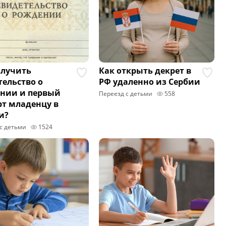
олучить
Как открыть декрет в
тельство о
РФ удаленно из Сербии
нии и первый
Переезд с детьми
558
рт младенцу в
и?
с детьми
1524