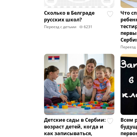
Сколько в Белграде
Что с
русских школ?
ребен
тести
Переезд с детьми
6231
первы
Серби
Переезд 
Детские сады в Сербии:
Всем 
возраст детей, когда и
буду
как записываться,
перво