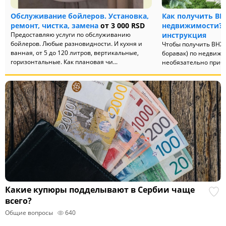
Обслуживание бойлеров. Установка,
Как получить ВН
ремонт, чистка, замена
от 3 000 RSD
недвижимости? 
Предоставляю услуги по обслуживанию
инструкция
бойлеров. Любые разновидности. И кухня и
Чтобы получить ВНЖ 
ванная, от 5 до 120 литров, вертикальные,
боравак) по недвижи
горизонтальные. Как плановая чи...
необязательно прибе
многочисленных "по
ныне со...
Какие купюры подделывают в Сербии чаще
всего?
Общие вопросы
640