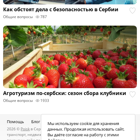
Как обстоят дела с безопасностью в Сербии
Общие вопросы
787
Агротуризм по-сербски: сезон сбора клубники
Общие вопросы
1933
Помощь
Блог
Telegram-канал
Чат
Мы используем cookie для хранения
2026 ©
Poisk
в Сербии — услуги специалистов, объявления:
данных. Продолжая использовать сайт,
транспорт, недвижимость, электроника, мебель, работа и
Вы даёте согласие на работу с этими