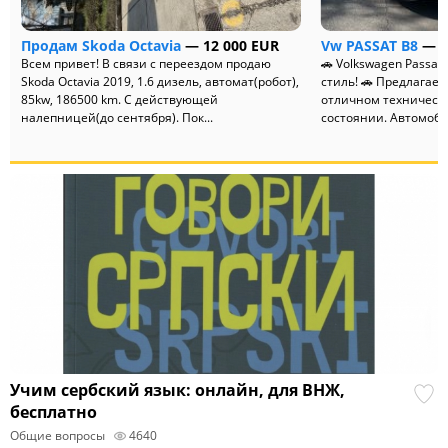
Продам Skoda Octavia
— 12 000 EUR
Vw PASSAT B8
— 1
Всем привет! В связи с переездом продаю
🚗 Volkswagen Passat
Skoda Octavia 2019, 1.6 дизель, автомат(робот),
стиль! 🚗 Предлагает
85kw, 186500 km. С действующей
отличном техническ
налепницей(до сентября). Пок...
состоянии. Автомобил
Учим сербский язык: онлайн, для ВНЖ,
бесплатно
Общие вопросы
4640