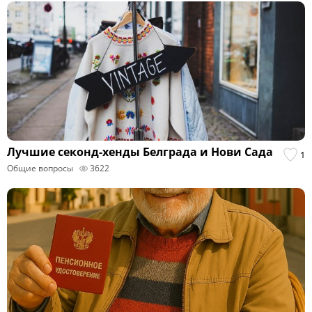
Лучшие секонд-хенды Белграда и Нови Сада
1
Общие вопросы
3622