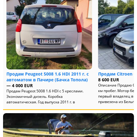
Продам Peugeot 5008 1.6 HDI 2011 г. с
Продам Citroen C
автоматом в Пачире (Бачка Топола)
8 600 EUR
— 4 000 EUR
Описание Продаю Citr
км пробег. Мотор бенз
Продам Peugeot 5008 1.6 HDI с 5 креслами.
первый владелец в 
Экономичный дизель. Коробка
привезена из Бельги.
автоматическая. Год выпуска 2011 г. в
хорошей комплектации, климат-контроль,
кру...