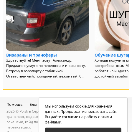
Визараны и трансферы
Обучение шугар
Здравствуйте! Меня зовут Александр.
Хочешь получить мо
Предлагаю услуги по перевозкам и визарану.
востребованным МА
Встречу в аэропорту с табличкой.
работать в индустри
Ответственный, порядочный, вежливый. С...
достойный заработок
Помощь
Блог
Telegram-канал
Чат
Мы используем cookie для хранения
2026 ©
Poisk
в Сербии — услуги специалистов, объявления:
данных. Продолжая использовать сайт,
транспорт, недвижимость, электроника, мебель, работа и
Вы даёте согласие на работу с этими
вакансии, гайд по Сербии, статьи, новости, посты людей, карта
файлами.
переехавших.