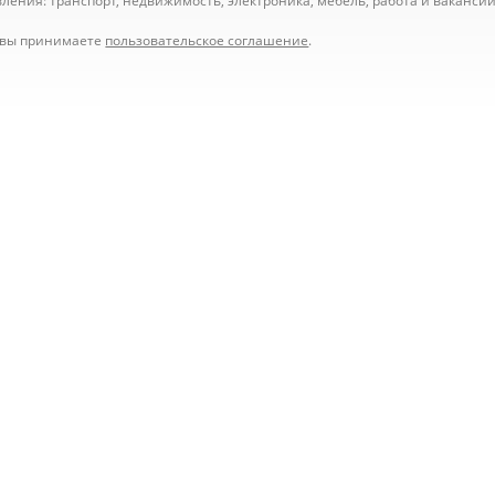
ения: транспорт, недвижимость, электроника, мебель, работа и вакансии,
е вы принимаете
пользовательское соглашение
.