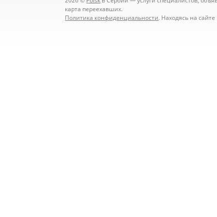
2026 ©
Poisk
в Сербии — услуги специалистов, объявл
карта переехавших.
Политика конфиденциальности
. Находясь на сайт