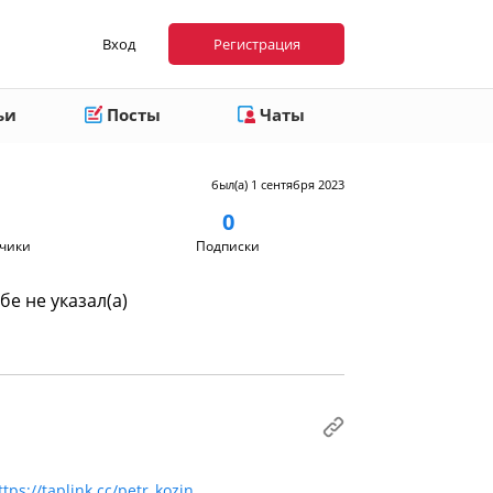
Вход
Регистрация
ьи
Посты
Чаты
был(а) 1 сентября 2023
0
чики
Подписки
бе не указал(а)
ttps://taplink.cc/petr_kozin