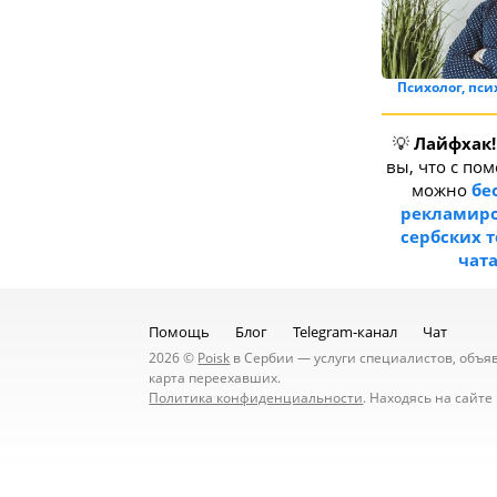
Психолог, пс
💡
Лайфхак!
вы, что с по
можно
бе
рекламиро
сербских 
чат
Помощь
Блог
Telegram-канал
Чат
2026 ©
Poisk
в Сербии — услуги специалистов, объявл
карта переехавших.
Политика конфиденциальности
. Находясь на сайт