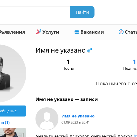
ъявления
Услуги
Вакансии
Стат
Имя не указано
1
1
Посты
Подпис
Пока ничего о се
Имя не указано — записи
ообщение
Имя не указано
и (1)
01.09.2023 в 20:41
Аналитический психолог, юнгианский подход
h