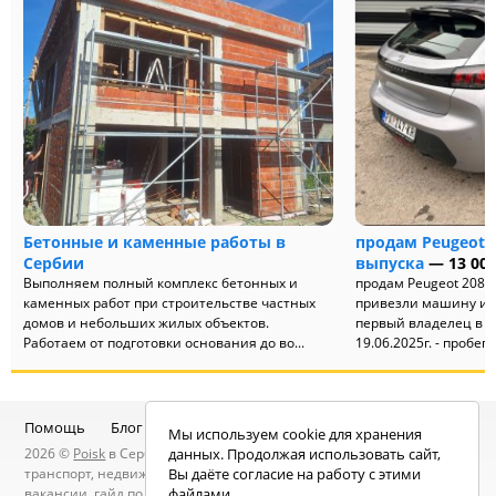
Бетонные и каменные работы в
продам Peugeot 2
Сербии
выпуска
— 13 000
Выполняем полный комплекс бетонных и
продам Peugeot 208 2
каменных работ при строительстве частных
привезли машину из 
домов и небольших жилых объектов.
первый владелец в С
Работаем от подготовки основания до во...
19.06.2025г. - пробег 1
Помощь
Блог
Telegram-канал
Чат
Мы используем cookie для хранения
2026 ©
Poisk
в Сербии — услуги специалистов, объявления:
данных. Продолжая использовать сайт,
транспорт, недвижимость, электроника, мебель, работа и
Вы даёте согласие на работу с этими
вакансии, гайд по Сербии, статьи, новости, посты людей, карта
файлами.