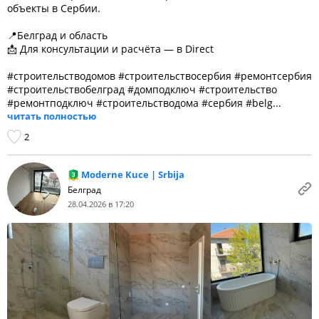
объекты в Сербии.
📍Белград и область
📩 Для консультации и расчёта — в Direct
#строительстводомов #строительствосербия #ремонтсербия
#строительствобелград #домподключ #строительство
#ремонтподключ #строительстводома #сербия #belg...
читать полностью
2
Moderne Kuce | Srbija
Белград
28.04.2026 в 17:20