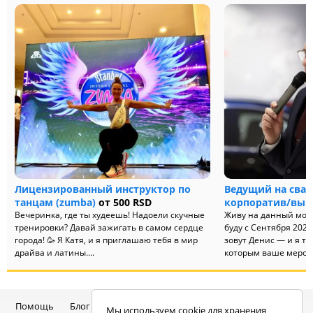
Лицензированный инструктор по
Ведущий на сва
танцам (zumba)
от 500 RSD
корпоратив/вып
Вечеринка, где ты худеешь! Надоели скучные
Живу на данный моме
тренировки? Давай зажигать в самом сердце
буду с Сентября 2026
города! 🥳 Я Катя, и я приглашаю тебя в мир
зовут Денис — и я то
драйва и латины....
которым ваше меропр
Помощь
Блог
Telegram-канал
Чат
Мы используем cookie для хранения