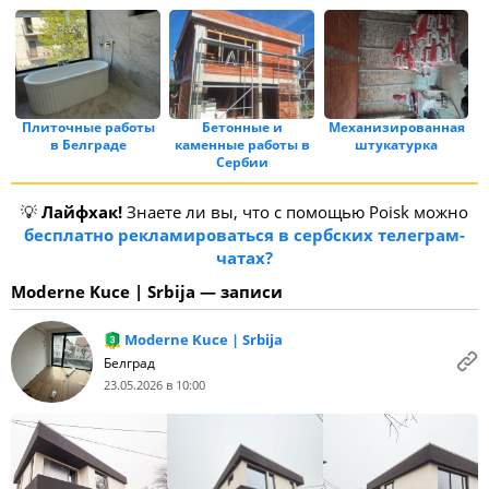
Плиточные работы
Бетонные и
Механизированная
в Белграде
каменные работы в
штукатурка
Сербии
💡
Лайфхак!
Знаете ли вы, что с помощью Poisk можно
бесплатно рекламироваться в сербских телеграм-
чатах?
Moderne Kuce | Srbija — записи
Moderne Kuce | Srbija
Белград
23.05.2026 в 10:00