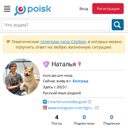
Вход
Регистрация
💬 Тематические
телеграм-чаты Сербии
, в которых можно
получить ответ на любую жизненную ситуацию.
Наталья
была два дня назад
Сейчас живу в
г. Белград
Здесь с 2023 г.
Русский язык родной
t.me/GroomerBeograd
www.instagram.com/5gro...
4
0
0
Посты
Подписчики
Подписки