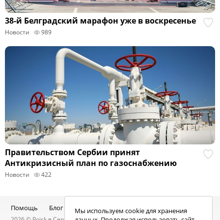
38-й Белградский марафон уже в воскресенье
Новости
989
Правительством Сербии принят
Антикризисный план по газоснабжению
Новости
422
Помощь
Блог
Telegram-канал
Чат
Мы используем cookie для хранения
2026 ©
Poisk
в Сербии — услуги специалистов, объявления:
данных. Продолжая использовать сайт,