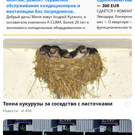
обслуживание кондиционеров и
— 300 EUR
вентиляции без посредников..
СДАЁТСЯ 1-КОМНАТН
Звездара, Конярник (
Добрый день! Меня зовут Андрей Кулагин, я
мес ✨ О квартире: ✅ 
основатель компании A-CLIMA. Более 20 лет я
функциональная план
занимаюсь холодильным оборудованием и
вентиляцией, успешно сотр...
Тонна кукурузы за соседство с ласточками
Новости
436