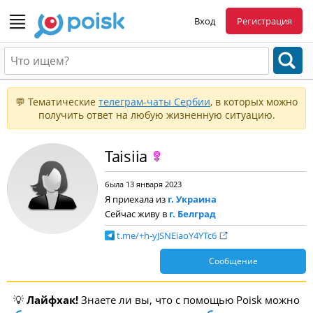
Вход
Регистрация
💬 Тематические
телеграм-чаты Сербии
, в которых можно
получить ответ на любую жизненную ситуацию.
Taisiia
была 13 января 2023
Я приехала из
г. Украина
Сейчас живу в
г. Белград
t.me/+h-yJSNEiaoY4YTc6
Сообщение
💡
Лайфхак!
Знаете ли вы, что с помощью Poisk можно