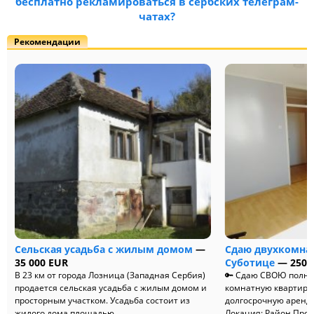
бесплатно рекламироваться в сербских телеграм-
чатах?
Рекомендации
Сельская усадьба с жилым домом
—
Сдаю двухкомна
35 000 EUR
Суботице
— 250 
В 23 км от города Лозница (Западная Сербия)
🔑 Сдаю СВОЮ полно
продается сельская усадьба с жилым домом и
комнатную квартиру 
просторным участком. Усадьба состоит из
долгосрочную аренду
жилого дома площадью...
Локация: Район Прози