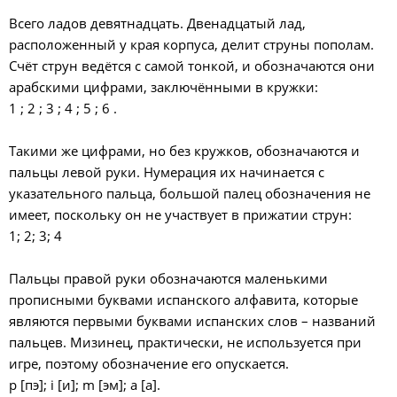
Всего ладов девятнадцать. Двенадцатый лад,
расположенный у края корпуса, делит струны пополам.
Счёт струн ведётся с самой тонкой, и обозначаются они
арабскими цифрами, заключёнными в кружки:
1 ; 2 ; 3 ; 4 ; 5 ; 6 .
Такими же цифрами, но без кружков, обозначаются и
пальцы левой руки. Нумерация их начинается с
указательного пальца, большой палец обозначения не
имеет, поскольку он не участвует в прижатии струн:
1; 2; 3; 4
Пальцы правой руки обозначаются маленькими
прописными буквами испанского алфавита, которые
являются первыми буквами испанских слов – названий
пальцев. Мизинец, практически, не используется при
игре, поэтому обозначение его опускается.
p [пэ]; i [и]; m [эм]; a [а].