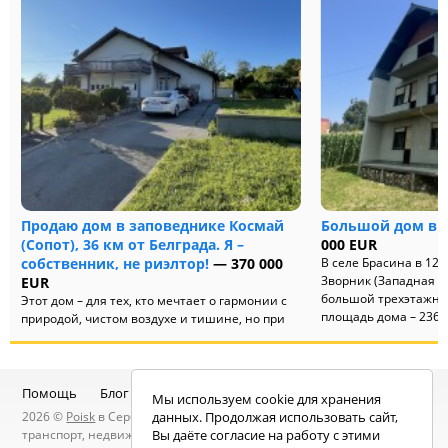
Продаю дом в заповеднике Космай
Большой дом в с
(Сопот), 36 км от Белграда. Я –
000 EUR
собственник, не риэлтор!
— 370 000
В селе Брасина в 12 
Зворник (Западная С
EUR
большой трехэтажны
Этот дом – для тех, кто мечтает о гармонии с
площадь дома – 236 кв
природой, чистом воздухе и тишине, но при
этом хочет оставаться в удобной доступности
от города. Всего 30...
Помощь
Блог
Telegram-канал
Чат
Мы используем cookie для хранения
2026 ©
Poisk
в Сербии — услуги специалистов, объявления:
данных. Продолжая использовать сайт,
транспорт, недвижимость, электроника, мебель, работа и
Вы даёте согласие на работу с этими