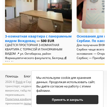
3-комнатная квартира с панорамным
Основания для п
видом Вождовац
— 500 EUR
Сербии. По како
СДАЁТСЯ ПРОСТОРНАЯ 3-КОМНАТНАЯ
Для получения ВНЖ (
КВАРТИРА С ТЕРРАСОЙ И ПАНОРАМНЫМ
Сербии чаще всего 
ВИДОМ 📍 ул. Октобарска, район
основания: — Открыт
Фармацевтического факультета, Белград 💰
Сербии; — Приобрете
500 €/мес ✨...
Помощь
Блог
Telegram-канал
Чат
Мы используем cookie для хранения
2026 ©
Poisk
в Сербии — услуги специалистов, объявления:
данных. Продолжая использовать сайт,
транспорт, недвижимость, электроника, мебель, работа и
Вы даёте согласие на работу с этими
вакансии, гайд по Сербии, статьи, новости, посты людей, карта
файлами.
переехавших.
Политика конфиденциальности
. Находясь на сайте вы
Принять и закрыть
принимаете
пользовательское соглашение
.