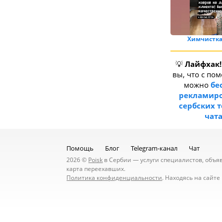
Химчистка
💡
Лайфхак!
вы, что с по
можно
бе
рекламиро
сербских 
чат
Помощь
Блог
Telegram-канал
Чат
2026 ©
Poisk
в Сербии — услуги специалистов, объявл
карта переехавших.
Политика конфиденциальности
. Находясь на сайт