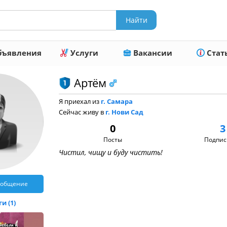
ъявления
Услуги
Вакансии
Стат
Артём
Я приехал из
г. Самара
Сейчас живу в
г. Нови Сад
0
3
Посты
Подпис
Чистил, чищу и буду чистить!
ообщение
и (1)