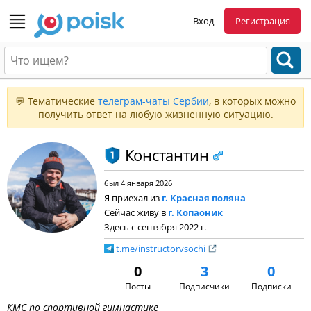
Вход
Регистрация
💬 Тематические
телеграм-чаты Сербии
, в которых можно
получить ответ на любую жизненную ситуацию.
Константин
был 4 января 2026
Я приехал из
г. Красная поляна
Сейчас живу в
г. Копаоник
Здесь с сентября 2022 г.
t.me/instructorvsochi
0
3
0
Посты
Подписчики
Подписки
КМС по спортивной гимнастике