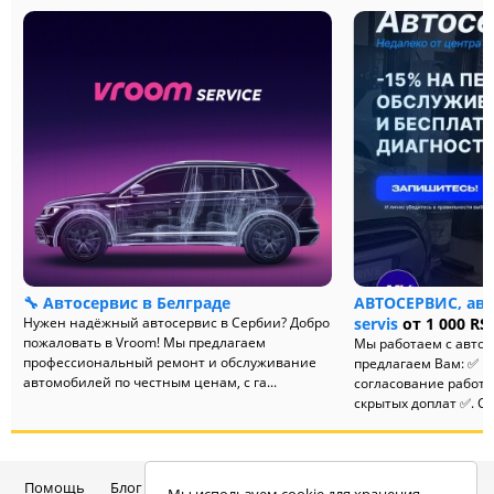
🔧 Автосервис в Белграде
АВТОСЕРВИС, авт
Нужен надёжный автосервис в Сербии? Добро
servis
от 1 000 RS
пожаловать в Vroom! Мы предлагаем
Мы работаем с авто
профессиональный ремонт и обслуживание
предлагаем Вам: ✅ П
автомобилей по честным ценам, с га...
согласование работ 
скрытых доплат ✅. Со.
Помощь
Блог
Telegram-канал
Чат