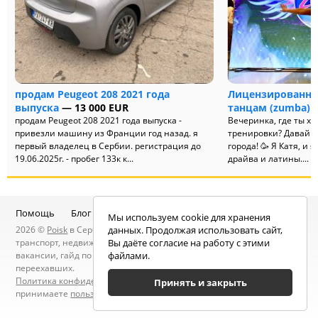
продам Peugeot 208 2021 года
Лицензированны
выпуска
— 13 000 EUR
танцам (zumba)
о
продам Peugeot 208 2021 года выпуска -
Вечеринка, где ты х
привезли машину из Франции год назад. я
тренировки? Давай з
первый владелец в Сербии. регистрация до
города! 🥳 Я Катя, и
19.06.2025г. - пробег 133к к...
драйва и латины....
Помощь
Блог
Telegram-канал
Чат
Мы используем cookie для хранения
2026 ©
Poisk
в Сербии — услуги специалистов, объявления:
данных. Продолжая использовать сайт,
транспорт, недвижимость, электроника, мебель, работа и
Вы даёте согласие на работу с этими
вакансии, гайд по Сербии, статьи, новости, посты людей, карта
файлами.
переехавших.
Политика конфиденциальности
. Находясь на сайте вы
Принять и закрыть
принимаете
пользовательское соглашение
.