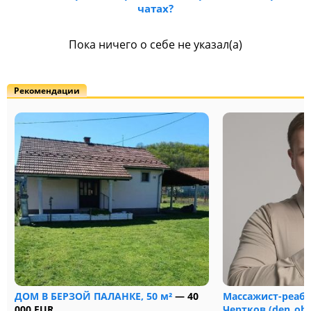
чатах?
Пока ничего о себе не указал(а)
Рекомендации
ДОМ В БЕРЗОЙ ПАЛАНКЕ, 50 м²
— 40
Массажист-реаб
000 EUR
Чертков (den_obe