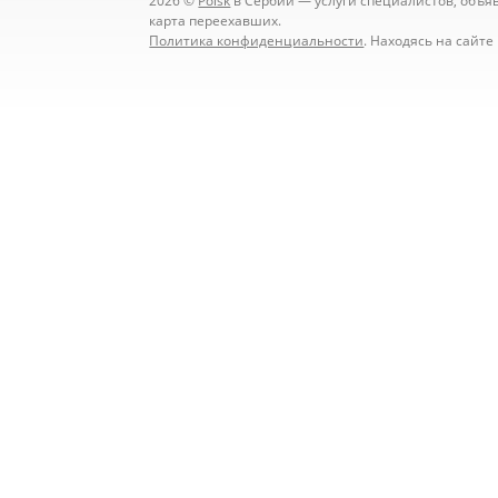
2026 ©
Poisk
в Сербии — услуги специалистов, объявл
карта переехавших.
Политика конфиденциальности
. Находясь на сайт