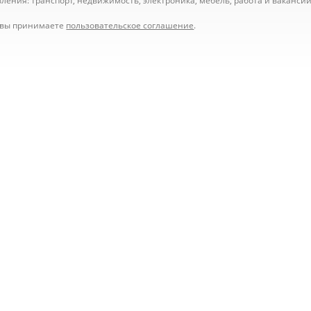
ения: транспорт, недвижимость, электроника, мебель, работа и вакансии,
е вы принимаете
пользовательское соглашение
.