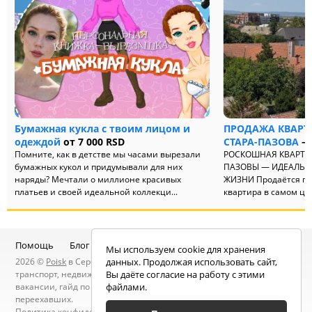
Бумажная кукла с твоим лицом и
ПРОДАЖА КВАРТ
одеждой
от 7 000 RSD
СТАРА-ПАЗОВА
— 
Помните, как в детстве мы часами вырезали
РОСКОШНАЯ КВАРТИР
бумажных кукол и придумывали для них
ПАЗОВЫ — ИДЕАЛЬН
наряды? Мечтали о миллионе красивых
ЖИЗНИ Продаётся пр
платьев и своей идеальной коллекци...
квартира в самом це
соврем...
Помощь
Блог
Telegram-канал
Чат
Мы используем cookie для хранения
2026 ©
Poisk
в Сербии — услуги специалистов, объявления:
данных. Продолжая использовать сайт,
транспорт, недвижимость, электроника, мебель, работа и
Вы даёте согласие на работу с этими
вакансии, гайд по Сербии, статьи, новости, посты людей, карта
файлами.
переехавших.
Политика конфиденциальности
. Находясь на сайте вы