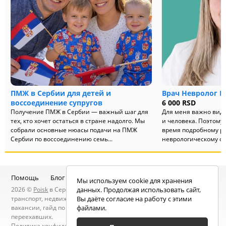
ПМЖ в Сербии для детей и
Врач Невролог Е
воссоединение супругов
6 000 RSD
Получение ПМЖ в Сербии — важный шаг для
Для меня важно виде
тех, кто хочет остаться в стране надолго. Мы
и человека. Поэтому
собрали основные нюасы подачи на ПМЖ
время подробному ра
Сербии по воссоединению семь...
неврологическому ос
Помощь
Блог
Telegram-канал
Чат
Мы используем cookie для хранения
2026 ©
Poisk
в Сербии — услуги специалистов, объявления:
данных. Продолжая использовать сайт,
транспорт, недвижимость, электроника, мебель, работа и
Вы даёте согласие на работу с этими
вакансии, гайд по Сербии, статьи, новости, посты людей, карта
файлами.
переехавших.
Политика конфиденциальности
. Находясь на сайте вы