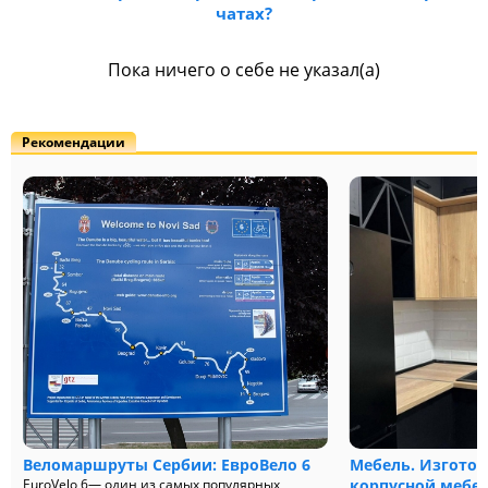
чатах?
Пока ничего о себе не указал(а)
Рекомендации
Веломаршруты Сербии: ЕвроВело 6
Мебель. Изгото
EuroVelo 6— один из самых популярных
корпусной мебели